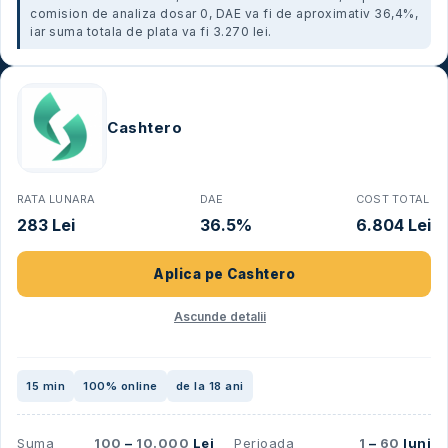
comision de analiza dosar 0, DAE va fi de aproximativ 36,4%,
iar suma totala de plata va fi 3.270 lei.
Cashtero
RATA LUNARA
DAE
COST TOTAL
283 Lei
36.5%
6.804 Lei
Aplica pe
Cashtero
Ascunde detalii
15 min
100% online
de la 18 ani
Suma
100
–
10.000
Lei
Perioada
1
–
60
luni