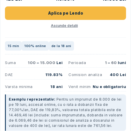
Aplica pe
Lendo
Ascunde detalii
15 min
100% online
de la 18 ani
Suma
100
–
15.000
Lei
Perioada
1
–
60
luni
DAE
119.83%
Comision analiza
400 Lei
Varsta minima
18 ani
Venit minim
Nu e obligatoriu
Exemplu reprezentativ:
Pentru un imprumut de 8.000 de lei
pe 19 luni, accesat online, cu o rata a dobanzii fixa de
77,00%/an, DAE de 119,83%, valoarea totala platibila este de
14.469,46 lei (include: suma imprumutata, dobanda in valoare
de 6.069,46 de lei si comisionul de analiza a dosarului in
valoare de 400 de lei), iar rata lunara este de 761,56 lei.