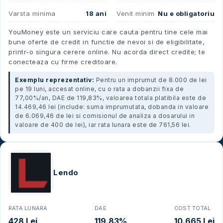
Varsta minima
18 ani
Venit minim
Nu e obligatoriu
YouMoney este un serviciu care cauta pentru tine cele mai
bune oferte de credit in functie de nevoi si de eligibilitate,
printr-o singura cerere online. Nu acorda direct credite; te
conecteaza cu firme creditoare.
Exemplu reprezentativ:
Pentru un imprumut de 8.000 de lei
pe 19 luni, accesat online, cu o rata a dobanzii fixa de
77,00%/an, DAE de 119,83%, valoarea totala platibila este de
14.469,46 lei (include: suma imprumutata, dobanda in valoare
de 6.069,46 de lei si comisionul de analiza a dosarului in
valoare de 400 de lei), iar rata lunara este de 761,56 lei.
Lendo
RATA LUNARA
DAE
COST TOTAL
428 Lei
119.83%
10.665 Lei