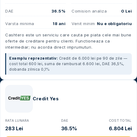
DAE
36.5%
Comision analiza
0 Lei
Varsta minima
18 ani
Venit minim
Nu e obligatoriu
Cashtero este un serviciu care cauta pe piata cele mai bune
oferte de creditare pentru clienti. Functioneaza ca
intermediar; nu acorda direct imprumuturi.
Exemplu reprezentativ:
Credit de 6.000 lei pe 90 de zile —
cost total 600 lei, suma de rambursat 6.600 lei, DAE 36,5%,
dobanda zilnica 0,1%
Credit Yes
RATA LUNARA
DAE
COST TOTAL
283 Lei
36.5%
6.804 Lei