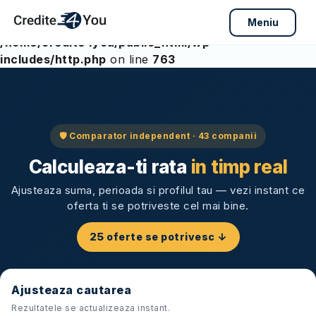
Meniu
Warning
: Array to string conversion in
/home/credite4you/public_html/wp-
includes/http.php
on line
763
Skip
to
content
🛡 Comparator independent ·
43
companii
Calculeaza-ti rata
in timp real
Ajusteaza suma, perioada si profilul tau — vezi instant ce
oferta ti se potriveste cel mai bine.
25
oferte se potrivesc ↓
Ajusteaza cautarea
Rezultatele se actualizeaza instant.