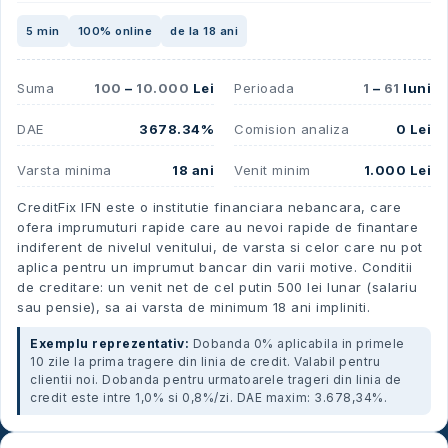
5 min
100% online
de la 18 ani
Suma
100
–
10.000
Lei
Perioada
1
–
61
luni
DAE
3678.34%
Comision analiza
0 Lei
Varsta minima
18 ani
Venit minim
1.000 Lei
CreditFix IFN este o institutie financiara nebancara, care
ofera imprumuturi rapide care au nevoi rapide de finantare
indiferent de nivelul venitului, de varsta si celor care nu pot
aplica pentru un imprumut bancar din varii motive. Conditii
de creditare: un venit net de cel putin 500 lei lunar (salariu
sau pensie), sa ai varsta de minimum 18 ani impliniti.
Exemplu reprezentativ:
Dobanda 0% aplicabila in primele
10 zile la prima tragere din linia de credit. Valabil pentru
clientii noi. Dobanda pentru urmatoarele trageri din linia de
credit este intre 1,0% si 0,8%/zi. DAE maxim: 3.678,34%.