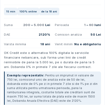
15 min
100% online
de la 18 ani
Suma
200
–
5.000
Lei
Perioada
1
–
60
luni
DAE
2120%
Comision analiza
50 Lei
Varsta minima
18 ani
Venit minim
Nu e obligatoriu
OK Credit este o alternativa 100% digitala la serviciile
financiare nebancare, sub forma unei linii de credit
reinnoibile de pana la 5.000 lei, pe o durata de pana la 5
ani. Dobanda 0% in primele 7 zile ale fiecarui contract.
Exemplu reprezentativ:
Pentru un imprumut in valoare de
750 lei, comisionul unic de analiza este de 50 de lei,
dobanda este de 0% pe zi in primele 7 zile si de 1% pe zi din
suma utilizata pentru urmatoarea perioada, pana la
rambursarea integrala, costurile totale ale creditarii sunt de
maxim 750 lei, iar suma totala de plata este de maxim 1500
lei, Dobanda Anuala Efectiva (DAE) este de 2120%.