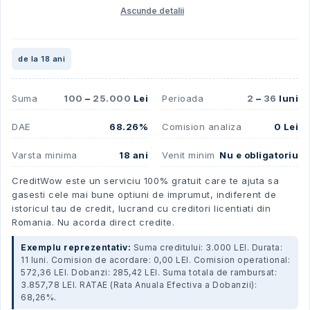
Ascunde detalii
de la 18 ani
Suma
100
–
25.000
Lei
Perioada
2
–
36
luni
DAE
68.26%
Comision analiza
0 Lei
Varsta minima
18 ani
Venit minim
Nu e obligatoriu
CreditWow este un serviciu 100% gratuit care te ajuta sa
gasesti cele mai bune optiuni de imprumut, indiferent de
istoricul tau de credit, lucrand cu creditori licentiati din
Romania. Nu acorda direct credite.
Exemplu reprezentativ:
Suma creditului: 3.000 LEI. Durata:
11 luni. Comision de acordare: 0,00 LEI. Comision operational:
572,36 LEI. Dobanzi: 285,42 LEI. Suma totala de rambursat:
3.857,78 LEI. RATAE (Rata Anuala Efectiva a Dobanzii):
68,26%.