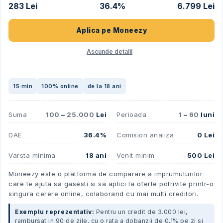
283 Lei
36.4%
6.799 Lei
Aplica pe
Moneezy
Ascunde detalii
15 min
100% online
de la 18 ani
Suma
100
–
25.000
Lei
Perioada
1
–
60
luni
DAE
36.4%
Comision analiza
0 Lei
Varsta minima
18 ani
Venit minim
500 Lei
Moneezy este o platforma de comparare a imprumuturilor
care te ajuta sa gasesti si sa aplici la oferte potrivite printr-o
singura cerere online, colaborand cu mai multi creditori.
Exemplu reprezentativ:
Pentru un credit de 3.000 lei,
rambursat in 90 de zile, cu o rata a dobanzii de 0,1% pe zi si