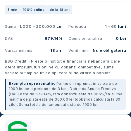
5 min
100% online
de la 18 ani
Suma
1.000
–
200.000
Lei
Perioada
1
–
60
luni
DAE
679.14%
Comision analiza
0 Lei
Varsta minima
18 ani
Venit minim
Nu e obligatoriu
BSG Credit IFN este o institutie financiara nebancara care
ofera imprumuturi online cu dobanzi competitive, sume
variate si timp scurt de aplicare si de virare a banilor.
Exemplu reprezentativ:
Pentru un imprumut in valoare de
1000 lei pe o perioada de 3 luni, Dobanda Anuala Efectiva
(DAE) este de 679.14%, rata dobanzii este de 365%/an. Suma
minima de plata este de 300.00 lei (dobanda calculata la 30
zile). Suma totala de rambursat este de 1900 lei.