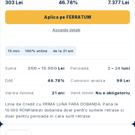
303 Lei
46.78%
7.377 Lei
Aplica pe
FERRATUM
Ascunde detalii
15 min
100% online
de la 21 ani
Suma
200
–
15.000
Lei
Perioada
2
–
24
luni
DAE
46.78%
Comision analiza
99 Lei
Varsta minima
21 ani
Venit minim
Nu e obligatoriu
Linia de Credit cu PRIMA LUNA FARA DOBANDA. Pana la
10.000 RON​ Platesti dobanda doar pentru sumele retrase si
doar pentru perioada in care sunt retrase​