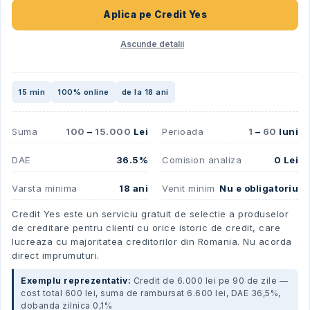
Aplica pe
Credit Yes
Ascunde detalii
15 min
100% online
de la 18 ani
Suma
100
–
15.000
Lei
Perioada
1
–
60
luni
DAE
36.5%
Comision analiza
0 Lei
Varsta minima
18 ani
Venit minim
Nu e obligatoriu
Credit Yes este un serviciu gratuit de selectie a produselor
de creditare pentru clienti cu orice istoric de credit, care
lucreaza cu majoritatea creditorilor din Romania. Nu acorda
direct imprumuturi.
Exemplu reprezentativ:
Credit de 6.000 lei pe 90 de zile —
cost total 600 lei, suma de rambursat 6.600 lei, DAE 36,5%,
dobanda zilnica 0,1%