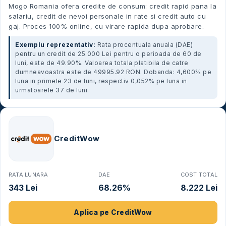
Mogo Romania ofera credite de consum: credit rapid pana la
salariu, credit de nevoi personale in rate si credit auto cu
gaj. Proces 100% online, cu virare rapida dupa aprobare.
Exemplu reprezentativ:
Rata procentuala anuala (DAE)
pentru un credit de 25.000 Lei pentru o perioada de 60 de
luni, este de 49.90%. Valoarea totala platibila de catre
dumneavoastra este de 49995.92 RON. Dobanda: 4,600% pe
luna in primele 23 de luni, respectiv 0,052% pe luna in
urmatoarele 37 de luni.
CreditWow
RATA LUNARA
DAE
COST TOTAL
343 Lei
68.26%
8.222 Lei
Aplica pe
CreditWow