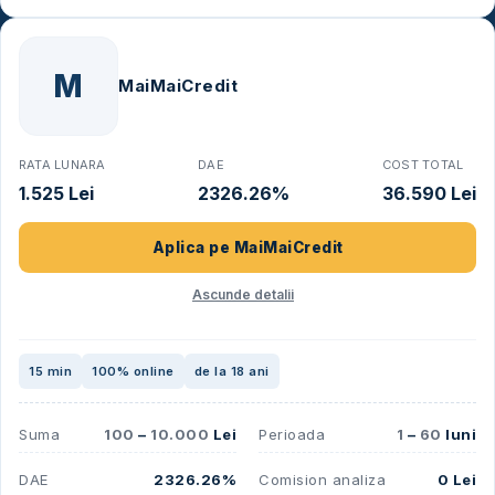
M
MaiMaiCredit
RATA LUNARA
DAE
COST TOTAL
1.525 Lei
2326.26%
36.590 Lei
Aplica pe
MaiMaiCredit
Ascunde detalii
15 min
100% online
de la 18 ani
Suma
100
–
10.000
Lei
Perioada
1
–
60
luni
DAE
2326.26%
Comision analiza
0 Lei