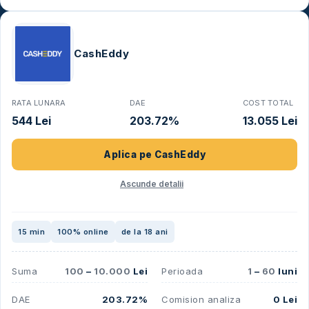
CashEddy
RATA LUNARA
DAE
COST TOTAL
544 Lei
203.72%
13.055 Lei
Aplica pe
CashEddy
Ascunde detalii
15 min
100% online
de la 18 ani
Suma
100
–
10.000
Lei
Perioada
1
–
60
luni
DAE
203.72%
Comision analiza
0 Lei