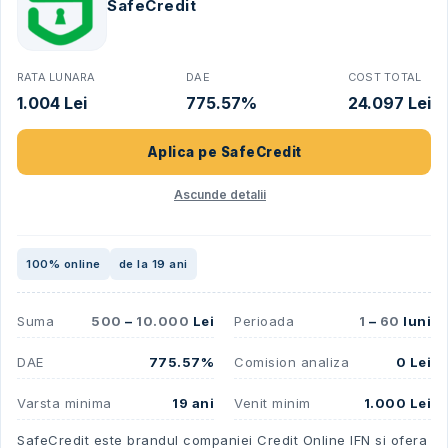
SafeCredit
RATA LUNARA
DAE
COST TOTAL
1.004 Lei
775.57%
24.097 Lei
Aplica pe
SafeCredit
Ascunde detalii
100% online
de la 19 ani
Suma
500
–
10.000
Lei
Perioada
1
–
60
luni
DAE
775.57%
Comision analiza
0 Lei
Varsta minima
19 ani
Venit minim
1.000 Lei
SafeCredit este brandul companiei Credit Online IFN si ofera