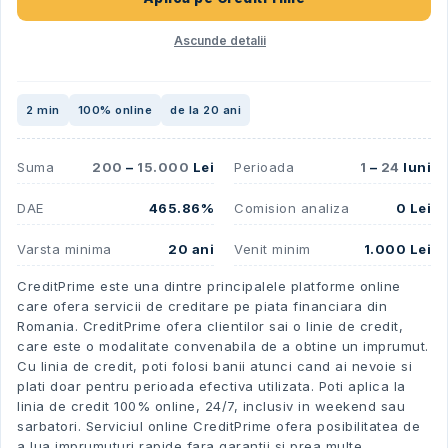
Ascunde detalii
2 min
100% online
de la 20 ani
Suma
200
–
15.000
Lei
Perioada
1
–
24
luni
DAE
465.86%
Comision analiza
0 Lei
Varsta minima
20 ani
Venit minim
1.000 Lei
CreditPrime este una dintre principalele platforme online
care ofera servicii de creditare pe piata financiara din
Romania. CreditPrime ofera clientilor sai o linie de credit,
care este o modalitate convenabila de a obtine un imprumut.
Cu linia de credit, poti folosi banii atunci cand ai nevoie si
plati doar pentru perioada efectiva utilizata. Poti aplica la
linia de credit 100% online, 24/7, inclusiv in weekend sau
sarbatori. Serviciul online CreditPrime ofera posibilitatea de
a lua imprumuturi rapide fara garantii si prea multe