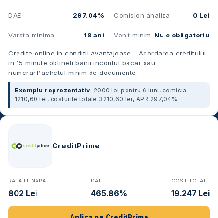
DAE
297.04%
Comision analiza
0 Lei
Varsta minima
18 ani
Venit minim
Nu e obligatoriu
Credite online in conditii avantajoase - Acordarea creditului
in 15 minute.obtineti banii incontul bacar sau
numerar.Pachetul minim de documente.
Exemplu reprezentativ:
2000 lei pentru 6 luni, comisia
1210,60 lei, costurile totale 3210,60 lei, APR 297,04%
CreditPrime
RATA LUNARA
DAE
COST TOTAL
802 Lei
465.86%
19.247 Lei
Aplica pe
CreditPrime