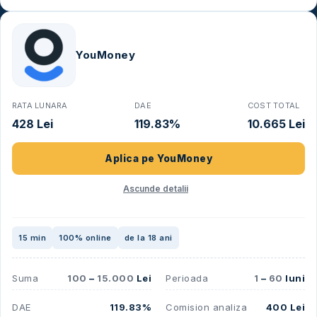
YouMoney
RATA LUNARA
DAE
COST TOTAL
428 Lei
119.83%
10.665 Lei
Aplica pe
YouMoney
Ascunde detalii
15 min
100% online
de la 18 ani
Suma
100
–
15.000
Lei
Perioada
1
–
60
luni
DAE
119.83%
Comision analiza
400 Lei