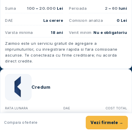
Suma
100
–
20.000
Lei
Perioada
2
–
60
luni
DAE
La cerere
Comision analiza
0 Lei
Varsta minima
18 ani
Venit minim
Nu e obligatoriu
Zaimoo este un serviciu gratuit de agregare a
imprumuturilor, cu inregistrare rapida si fara comisioane
ascunse. Te conecteaza cu firme creditoare; nu acorda
direct credite.
Credum
RATA LUNARA
DAE
COST TOTAL
La cerere
—
—
Vezi firmele →
Compara ofertele
Aplica pe
Credum