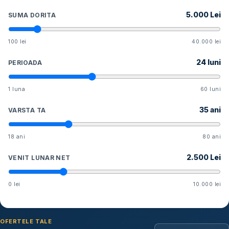
5.000
Lei
SUMA DORITA
100 lei
40.000 lei
24
luni
PERIOADA
1 luna
60 luni
35
ani
VARSTA TA
18 ani
80 ani
2.500
Lei
VENIT LUNAR NET
0 lei
10.000 lei
OFERTELE TALE