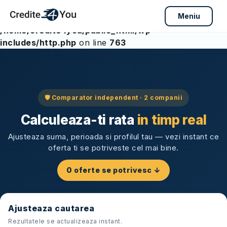
Meniu
Warning
: Array to string conversion in
/home/credite4you/public_html/wp-
includes/http.php
on line
763
Skip
to
content
🛡 Comparator independent ·
2
companii
Calculeaza-ti rata
in timp real
Ajusteaza suma, perioada si profilul tau — vezi instant ce
oferta ti se potriveste cel mai bine.
0
oferte se potrivesc ↓
Ajusteaza cautarea
Rezultatele se actualizeaza instant.