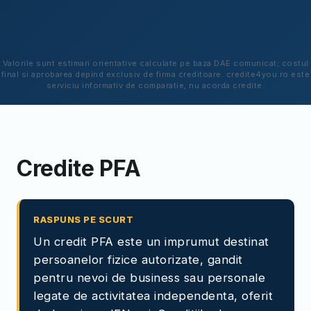
Valorile sunt estimari orientative calculate pe baza DAE comunicat; costul
final si aprobarea depind exclusiv de firma creditoare. credite4you.ro este
serviciu informativ de comparatie, nu acorda credite.
Credite PFA
RASPUNS PE SCURT
Un credit PFA este un imprumut destinat
persoanelor fizice autorizate, gandit
pentru nevoi de business sau personale
legate de activitatea independenta, oferit