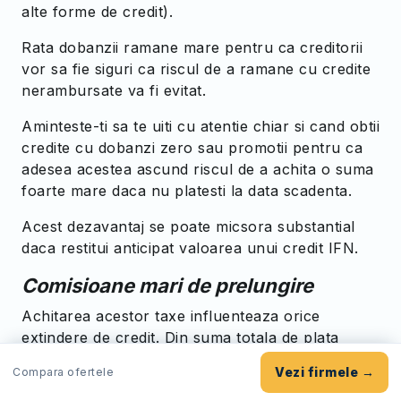
alte forme de credit).
Rata dobanzii ramane mare pentru ca creditorii
vor sa fie siguri ca riscul de a ramane cu credite
nerambursate va fi evitat.
Aminteste-ti sa te uiti cu atentie chiar si cand obtii
credite cu dobanzi zero sau promotii pentru ca
adesea acestea ascund riscul de a achita o suma
foarte mare daca nu platesti la data scadenta.
Acest dezavantaj se poate micsora substantial
daca restitui anticipat valoarea unui credit IFN.
Comisioane mari de prelungire
Achitarea acestor taxe influenteaza orice
extindere de credit. Din suma totala de plata
acestea inseamna un procent sau numai plata
Vezi firmele →
Compara ofertele
dobanzii datorate pana la acea data.