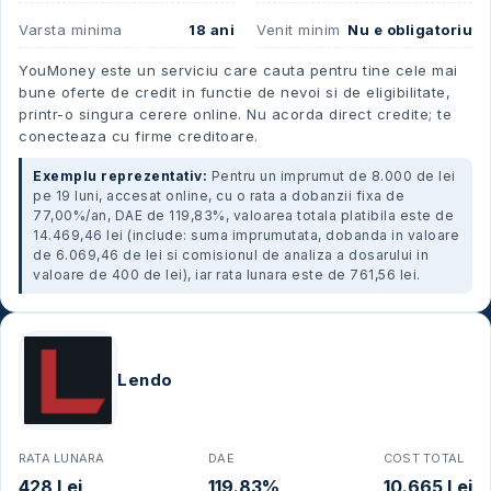
Varsta minima
18 ani
Venit minim
Nu e obligatoriu
YouMoney este un serviciu care cauta pentru tine cele mai
bune oferte de credit in functie de nevoi si de eligibilitate,
printr-o singura cerere online. Nu acorda direct credite; te
conecteaza cu firme creditoare.
Exemplu reprezentativ:
Pentru un imprumut de 8.000 de lei
pe 19 luni, accesat online, cu o rata a dobanzii fixa de
77,00%/an, DAE de 119,83%, valoarea totala platibila este de
14.469,46 lei (include: suma imprumutata, dobanda in valoare
de 6.069,46 de lei si comisionul de analiza a dosarului in
valoare de 400 de lei), iar rata lunara este de 761,56 lei.
Lendo
RATA LUNARA
DAE
COST TOTAL
428 Lei
119.83%
10.665 Lei