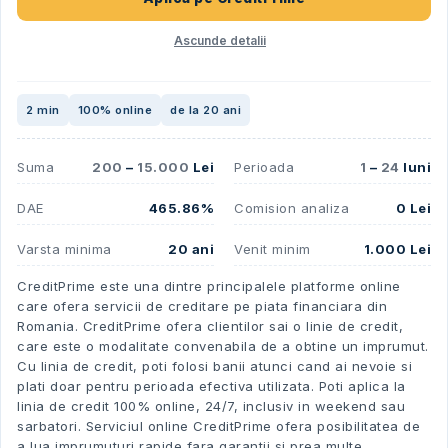
Ascunde detalii
2 min
100% online
de la 20 ani
Suma
200
–
15.000
Lei
Perioada
1
–
24
luni
DAE
465.86%
Comision analiza
0 Lei
Varsta minima
20 ani
Venit minim
1.000 Lei
CreditPrime este una dintre principalele platforme online
care ofera servicii de creditare pe piata financiara din
Romania. CreditPrime ofera clientilor sai o linie de credit,
care este o modalitate convenabila de a obtine un imprumut.
Cu linia de credit, poti folosi banii atunci cand ai nevoie si
plati doar pentru perioada efectiva utilizata. Poti aplica la
linia de credit 100% online, 24/7, inclusiv in weekend sau
sarbatori. Serviciul online CreditPrime ofera posibilitatea de
a lua imprumuturi rapide fara garantii si prea multe