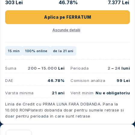
303 Lei
46.78%
7.377 Lei
Aplica pe
FERRATUM
Ascunde detalii
15 min
100% online
de la 21 ani
Suma
200
–
15.000
Lei
Perioada
2
–
24
luni
DAE
46.78%
Comision analiza
99 Lei
Varsta minima
21 ani
Venit minim
Nu e obligatoriu
Linia de Credit cu PRIMA LUNA FARA DOBANDA. Pana la
10.000 RON​ Platesti dobanda doar pentru sumele retrase si
doar pentru perioada in care sunt retrase​