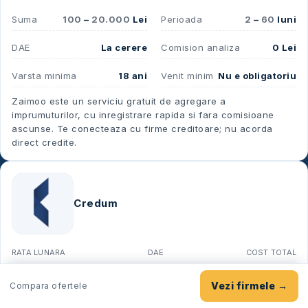
Suma
100
–
20.000
Lei
Perioada
2
–
60
luni
DAE
La cerere
Comision analiza
0 Lei
Varsta minima
18 ani
Venit minim
Nu e obligatoriu
Zaimoo este un serviciu gratuit de agregare a
imprumuturilor, cu inregistrare rapida si fara comisioane
ascunse. Te conecteaza cu firme creditoare; nu acorda
direct credite.
Credum
RATA LUNARA
DAE
COST TOTAL
La cerere
—
—
Vezi firmele →
Compara ofertele
Aplica pe
Credum