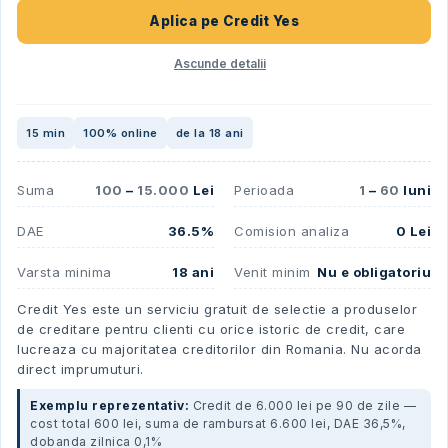
Aplica pe
Credit Yes
Ascunde detalii
15 min
100% online
de la 18 ani
Suma
100
–
15.000
Lei
Perioada
1
–
60
luni
DAE
36.5%
Comision analiza
0 Lei
Varsta minima
18 ani
Venit minim
Nu e obligatoriu
Credit Yes este un serviciu gratuit de selectie a produselor
de creditare pentru clienti cu orice istoric de credit, care
lucreaza cu majoritatea creditorilor din Romania. Nu acorda
direct imprumuturi.
Exemplu reprezentativ:
Credit de 6.000 lei pe 90 de zile —
cost total 600 lei, suma de rambursat 6.600 lei, DAE 36,5%,
dobanda zilnica 0,1%