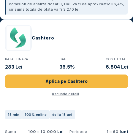
comision de analiza dosar 0, DAE va fi de aproximativ 36,4%,
iar suma totala de plata va fi 3.270 lei.
Cashtero
RATA LUNARA
DAE
COST TOTAL
283 Lei
36.5%
6.804 Lei
Aplica pe
Cashtero
Ascunde detalii
15 min
100% online
de la 18 ani
Suma
100
–
10.000
Lei
Perioada
1
–
60
luni