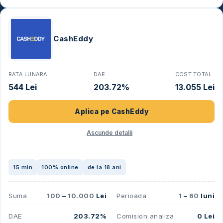
CashEddy
RATA LUNARA
DAE
COST TOTAL
544 Lei
203.72%
13.055 Lei
Aplica pe
CashEddy
Ascunde detalii
15 min
100% online
de la 18 ani
Suma
100
–
10.000
Lei
Perioada
1
–
60
luni
DAE
203.72%
Comision analiza
0 Lei