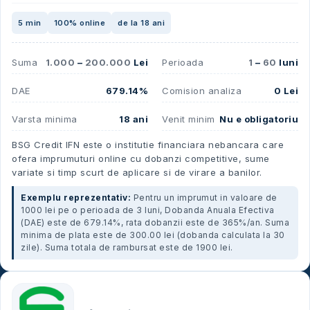
5 min
100% online
de la 18 ani
Suma
1.000
–
200.000
Lei
Perioada
1
–
60
luni
DAE
679.14%
Comision analiza
0 Lei
Varsta minima
18 ani
Venit minim
Nu e obligatoriu
BSG Credit IFN este o institutie financiara nebancara care
ofera imprumuturi online cu dobanzi competitive, sume
variate si timp scurt de aplicare si de virare a banilor.
Exemplu reprezentativ:
Pentru un imprumut in valoare de
1000 lei pe o perioada de 3 luni, Dobanda Anuala Efectiva
(DAE) este de 679.14%, rata dobanzii este de 365%/an. Suma
minima de plata este de 300.00 lei (dobanda calculata la 30
zile). Suma totala de rambursat este de 1900 lei.