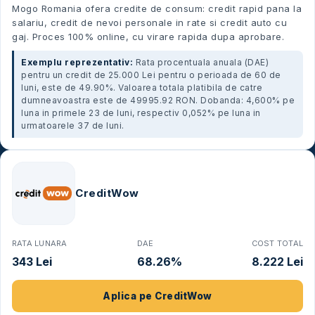
Mogo Romania ofera credite de consum: credit rapid pana la
salariu, credit de nevoi personale in rate si credit auto cu
gaj. Proces 100% online, cu virare rapida dupa aprobare.
Exemplu reprezentativ:
Rata procentuala anuala (DAE)
pentru un credit de 25.000 Lei pentru o perioada de 60 de
luni, este de 49.90%. Valoarea totala platibila de catre
dumneavoastra este de 49995.92 RON. Dobanda: 4,600% pe
luna in primele 23 de luni, respectiv 0,052% pe luna in
urmatoarele 37 de luni.
CreditWow
RATA LUNARA
DAE
COST TOTAL
343 Lei
68.26%
8.222 Lei
Aplica pe
CreditWow