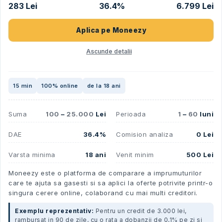
283 Lei
36.4%
6.799 Lei
Aplica pe
Moneezy
Ascunde detalii
15 min
100% online
de la 18 ani
Suma
100
–
25.000
Lei
Perioada
1
–
60
luni
DAE
36.4%
Comision analiza
0 Lei
Varsta minima
18 ani
Venit minim
500 Lei
Moneezy este o platforma de comparare a imprumuturilor
care te ajuta sa gasesti si sa aplici la oferte potrivite printr-o
singura cerere online, colaborand cu mai multi creditori.
Exemplu reprezentativ:
Pentru un credit de 3.000 lei,
rambursat in 90 de zile, cu o rata a dobanzii de 0,1% pe zi si