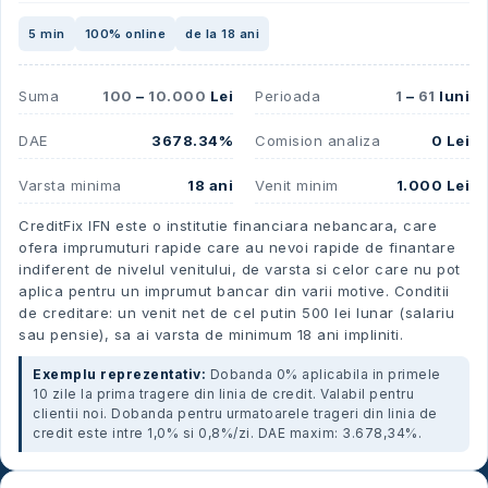
5 min
100% online
de la 18 ani
Suma
100
–
10.000
Lei
Perioada
1
–
61
luni
DAE
3678.34%
Comision analiza
0 Lei
Varsta minima
18 ani
Venit minim
1.000 Lei
CreditFix IFN este o institutie financiara nebancara, care
ofera imprumuturi rapide care au nevoi rapide de finantare
indiferent de nivelul venitului, de varsta si celor care nu pot
aplica pentru un imprumut bancar din varii motive. Conditii
de creditare: un venit net de cel putin 500 lei lunar (salariu
sau pensie), sa ai varsta de minimum 18 ani impliniti.
Exemplu reprezentativ:
Dobanda 0% aplicabila in primele
10 zile la prima tragere din linia de credit. Valabil pentru
clientii noi. Dobanda pentru urmatoarele trageri din linia de
credit este intre 1,0% si 0,8%/zi. DAE maxim: 3.678,34%.