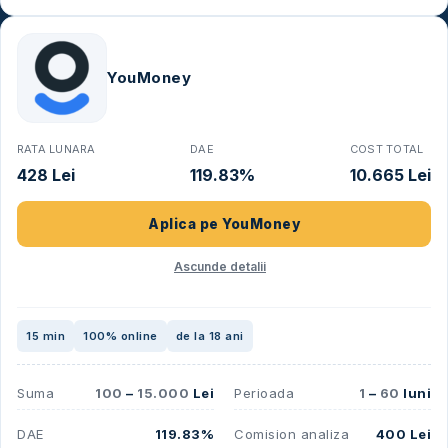
YouMoney
RATA LUNARA
DAE
COST TOTAL
428 Lei
119.83%
10.665 Lei
Aplica pe
YouMoney
Ascunde detalii
15 min
100% online
de la 18 ani
Suma
100
–
15.000
Lei
Perioada
1
–
60
luni
DAE
119.83%
Comision analiza
400 Lei