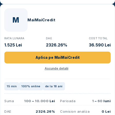
M
MaiMaiCredit
RATA LUNARA
DAE
COST TOTAL
1.525 Lei
2326.26%
36.590 Lei
Aplica pe
MaiMaiCredit
Ascunde detalii
15 min
100% online
de la 18 ani
Suma
100
–
10.000
Lei
Perioada
1
–
60
luni
DAE
2326.26%
Comision analiza
0 Lei