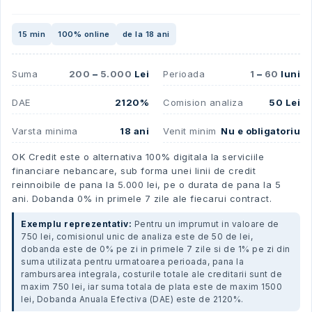
15 min
100% online
de la 18 ani
Suma
200
–
5.000
Lei
Perioada
1
–
60
luni
DAE
2120%
Comision analiza
50 Lei
Varsta minima
18 ani
Venit minim
Nu e obligatoriu
OK Credit este o alternativa 100% digitala la serviciile
financiare nebancare, sub forma unei linii de credit
reinnoibile de pana la 5.000 lei, pe o durata de pana la 5
ani. Dobanda 0% in primele 7 zile ale fiecarui contract.
Exemplu reprezentativ:
Pentru un imprumut in valoare de
750 lei, comisionul unic de analiza este de 50 de lei,
dobanda este de 0% pe zi in primele 7 zile si de 1% pe zi din
suma utilizata pentru urmatoarea perioada, pana la
rambursarea integrala, costurile totale ale creditarii sunt de
maxim 750 lei, iar suma totala de plata este de maxim 1500
lei, Dobanda Anuala Efectiva (DAE) este de 2120%.