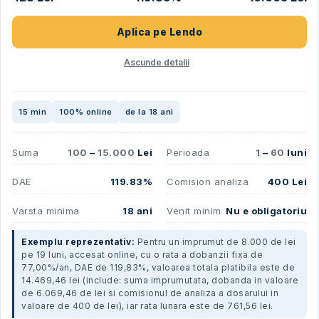
Aplica pe
Lendo
Ascunde detalii
15 min
100% online
de la 18 ani
Suma
100
–
15.000
Lei
Perioada
1
–
60
luni
DAE
119.83%
Comision analiza
400 Lei
Varsta minima
18 ani
Venit minim
Nu e obligatoriu
Exemplu reprezentativ:
Pentru un imprumut de 8.000 de lei
pe 19 luni, accesat online, cu o rata a dobanzii fixa de
77,00%/an, DAE de 119,83%, valoarea totala platibila este de
14.469,46 lei (include: suma imprumutata, dobanda in valoare
de 6.069,46 de lei si comisionul de analiza a dosarului in
valoare de 400 de lei), iar rata lunara este de 761,56 lei.