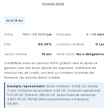
Ascunde detalii
de la 18 ani
Suma
100
–
25.000
Lei
Perioada
2
–
36
luni
DAE
68.26%
Comision analiza
0 Lei
Varsta minima
18 ani
Venit minim
Nu e obligatoriu
CreditWow este un serviciu 100% gratuit care te ajuta sa
gasesti cele mai bune optiuni de imprumut, indiferent de
istoricul tau de credit, lucrand cu creditori licentiati din
Romania. Nu acorda direct credite.
Exemplu reprezentativ:
Suma creditului: 3.000 LEI. Durata:
11 luni. Comision de acordare: 0,00 LEI. Comision operational:
572,36 LEI. Dobanzi: 285,42 LEI. Suma totala de rambursat:
3.857,78 LEI. RATAE (Rata Anuala Efectiva a Dobanzii):
68,26%.