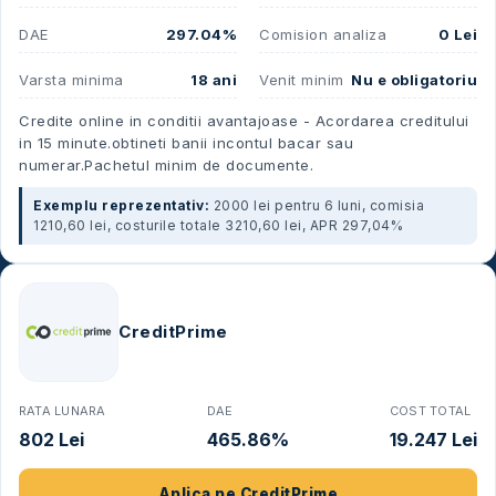
DAE
297.04%
Comision analiza
0 Lei
Varsta minima
18 ani
Venit minim
Nu e obligatoriu
Credite online in conditii avantajoase - Acordarea creditului
in 15 minute.obtineti banii incontul bacar sau
numerar.Pachetul minim de documente.
Exemplu reprezentativ:
2000 lei pentru 6 luni, comisia
1210,60 lei, costurile totale 3210,60 lei, APR 297,04%
CreditPrime
RATA LUNARA
DAE
COST TOTAL
802 Lei
465.86%
19.247 Lei
Aplica pe
CreditPrime