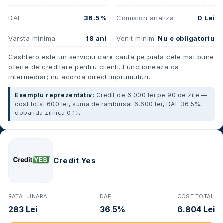
DAE
36.5%
Comision analiza
0 Lei
Varsta minima
18 ani
Venit minim
Nu e obligatoriu
Cashtero este un serviciu care cauta pe piata cele mai bune
oferte de creditare pentru clienti. Functioneaza ca
intermediar; nu acorda direct imprumuturi.
Exemplu reprezentativ:
Credit de 6.000 lei pe 90 de zile —
cost total 600 lei, suma de rambursat 6.600 lei, DAE 36,5%,
dobanda zilnica 0,1%
Credit Yes
RATA LUNARA
DAE
COST TOTAL
283 Lei
36.5%
6.804 Lei