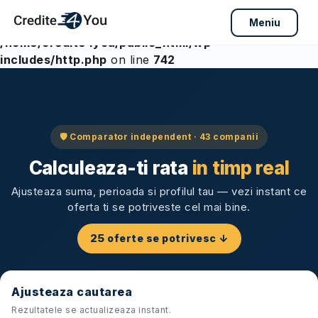
Meniu
Warning
: Array to string conversion in
/home/credite4you/public_html/wp-
includes/http.php
on line
742
Skip
to
content
🛡 Comparator independent ·
43
companii
Calculeaza-ti rata
in timp real
Ajusteaza suma, perioada si profilul tau — vezi instant ce
oferta ti se potriveste cel mai bine.
25
oferte se potrivesc ↓
Ajusteaza cautarea
Rezultatele se actualizeaza instant.