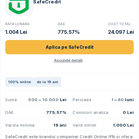
SafeCredit
RATA LUNARA
DAE
COST TOTAL
1.004 Lei
775.57%
24.097 Lei
Aplica pe
SafeCredit
Ascunde detalii
100% online
de la 19 ani
Suma
500
–
10.000
Lei
Perioada
1
–
60
luni
DAE
775.57%
Comision analiza
0 Lei
Varsta minima
19 ani
Venit minim
1.000 Lei
SafeCredit este brandul companiei Credit Online IFN si ofera